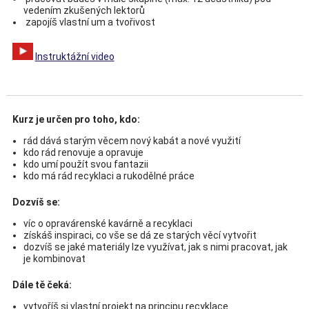
vedením zkušených lektorů
zapojíš vlastní um a tvořivost
Instruktážní video
Kurz je určen pro toho, kdo:
rád dává starým věcem nový kabát a nové využití
kdo rád renovuje a opravuje
kdo umí použít svou fantazii
kdo má rád recyklaci a rukodělné práce
Dozvíš se:
víc o opravárenské kavárně a recyklaci
získáš inspiraci, co vše se dá ze starých věcí vytvořit
dozvíš se jaké materiály lze využívat, jak s nimi pracovat, jak
je kombinovat
Dále tě čeká:
vytvoříš si vlastní projekt na principu recyklace