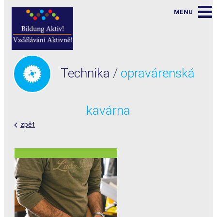
Technika
/
opravárenská
kavárna
zpět