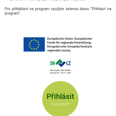
Pro přihlášení na program využijte zelenou ikonu "Přihlásit na
program".
Přihlásit
na program