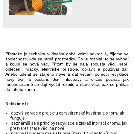
Přestože je technika v dnešní době velmi pokročilá, žijeme ve
společnosti, kde se mrhá prostředky. Co je rozbité, to se vyhodí
a koupí se nová věc. Přitom by se dala spousta věcí, např.
oblečení, hračky, elektrické přístroje, opravit a používat dál.
Anebo udělat ze starého nové a dát věcem pomocí recyklace
nový tvar a poslání. Jsi-li hloubavý a chceš poznat, jak
mnohostranně se dají využít rozbité a staré věci, pak se přihlas
do tohoto kurzu.
Nabízíme ti:
dozvíš se více o projektu opravárenská kavárna a o tom, jak
funguje
seznámíš se s principy recyklace a získáš inpiraci k tomu, jak
přetvářet staré věci na nové
pracovat budeš v malé skupině (max. 12 účastníků) pod