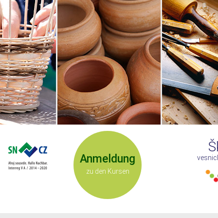
Š
Anmeldung
vesnic
zu den Kursen