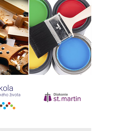
kola
kého života